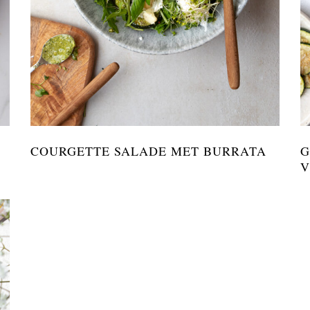
N
COURGETTE SALADE MET BURRATA
G
V