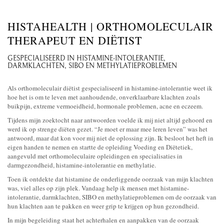
HISTAHEALTH | ORTHOMOLECULAIR
THERAPEUT EN DIËTIST
GESPECIALISEERD IN HISTAMINE-INTOLERANTIE,
DARMKLACHTEN, SIBO EN METHYLATIEPROBLEMEN
Als orthomoleculair diëtist gespecialiseerd in histamine-intolerantie weet ik
hoe het is om te leven met aanhoudende, onverklaarbare klachten zoals
buikpijn, extreme vermoeidheid, hormonale problemen, acne en eczeem.
Tijdens mijn zoektocht naar antwoorden voelde ik mij niet altijd gehoord en
werd ik op strenge diëten gezet. “Je moet er maar mee leren leven” was het
antwoord, maar dat kon voor mij niet de oplossing zijn. Ik besloot het heft in
eigen handen te nemen en startte de opleiding Voeding en Diëtetiek,
aangevuld met orthomoleculaire opleidingen en specialisaties in
darmgezondheid, histamine-intolerantie en methylatie.
Toen ik ontdekte dat histamine de onderliggende oorzaak van mijn klachten
was, viel alles op zijn plek. Vandaag help ik mensen met histamine-
intolerantie, darmklachten, SIBO en methylatieproblemen om de oorzaak van
hun klachten aan te pakken en weer grip te krijgen op hun gezondheid.
In mijn begeleiding staat het achterhalen en aanpakken van de oorzaak