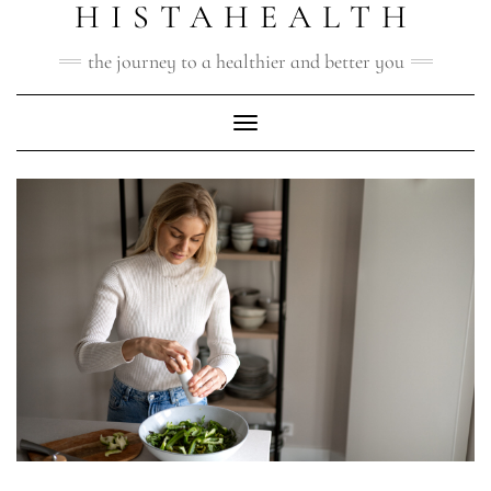
HISTAHEALTH
Doorgaan
naar
inhoud
the journey to a healthier and better you
Toggle navigatie