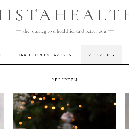
HISTAHEALT
the journey to a healthier and better you
E
TRAJECTEN EN TARIEVEN
RECEPTEN
RECEPTEN