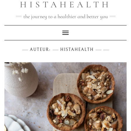
HISTAHEALTH
Doorgaan
naar
inhoud
the journey to a healthier and better you
Toggle navigatie
AUTEUR:
HISTAHEALTH