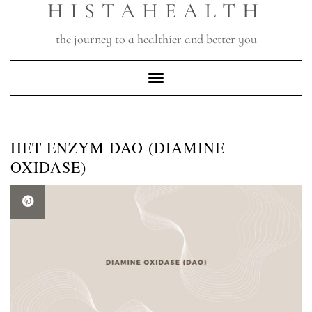
HISTAHEALTH
Doorgaan
naar
inhoud
the journey to a healthier and better you
Toggle navigatie
HET ENZYM DAO (DIAMINE
OXIDASE)