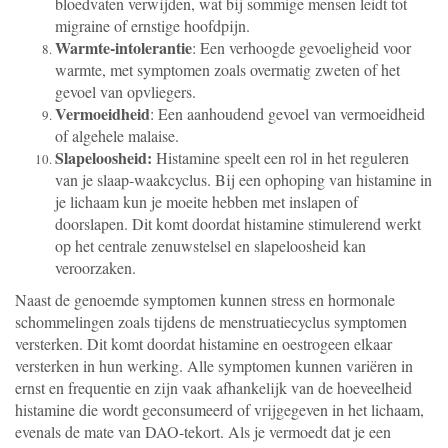
bloedvaten verwijden, wat bij sommige mensen leidt tot
migraine of ernstige hoofdpijn.
Warmte-intolerantie
: Een verhoogde gevoeligheid voor
warmte, met symptomen zoals overmatig zweten of het
gevoel van opvliegers.
Vermoeidheid
: Een aanhoudend gevoel van vermoeidheid
of algehele malaise.
Slapeloosheid:
Histamine speelt een rol in het reguleren
van je slaap-waakcyclus. Bij een ophoping van histamine in
je lichaam kun je moeite hebben met inslapen of
doorslapen. Dit komt doordat histamine stimulerend werkt
op het centrale zenuwstelsel en slapeloosheid kan
veroorzaken.
Naast de genoemde symptomen kunnen stress en hormonale
schommelingen zoals tijdens de menstruatiecyclus symptomen
versterken. Dit komt doordat histamine en oestrogeen elkaar
versterken in hun werking. Alle symptomen kunnen variëren in
ernst en frequentie en zijn vaak afhankelijk van de hoeveelheid
histamine die wordt geconsumeerd of vrijgegeven in het lichaam,
evenals de mate van DAO-tekort. Als je vermoedt dat je een