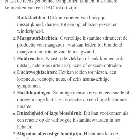
Naast de reeds genoemde symptomen kunnen ook andere
kenmerken van een DAO-tekort zijn:
Buikklachten
: Dit kan variëren van buikpijn,
misselijkheid, diarree, tot een opgeblazen gevoel en
winderigheid.
Maagzuurklachten:
Overtollige histamine stimuleert de
productie van maagzuur , wat kan leiden tot brandend
maagzuur en irritatie van de maagwand.
Huidreacties
: Naast rode vlekken of jeuk kunnen ook
uitslag, netelroos (urticaria), acne of eczeem optreden.
Luchtwegklachten
: Het kan leiden tot niezen, een
loopneus, verstopte neus, of zelfs astma-achtige
symptomen.
Hartkloppingen
: Sommige mensen ervaren een snelle of
onregelmatige hartslag als reactie op een hoge histamine-
inname.
Duizeligheid of lage bloeddruk
: Dit kan voorkomen als
een reactie op de verhoogde histaminewaarden in het
lichaam.
Migraine of ernstige hoofdpijn
: Histamine kan de