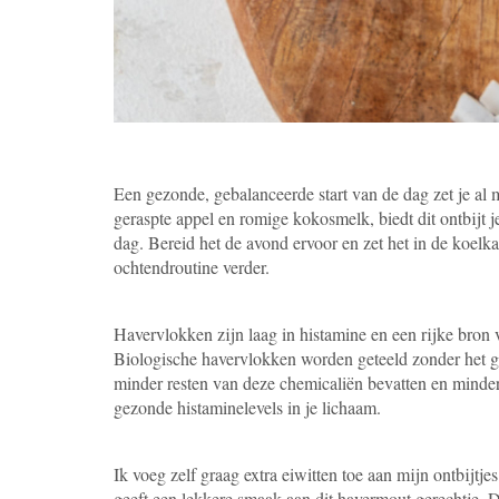
Een gezonde, gebalanceerde start van de dag zet je al
geraspte appel en romige kokosmelk, biedt dit ontbijt j
dag. Bereid het de avond ervoor en zet het in de koelk
ochtendroutine verder.
Havervlokken zijn laag in histamine en een rijke bron 
Biologische havervlokken worden geteeld zonder het ge
minder resten van deze chemicaliën bevatten en minder 
gezonde histaminelevels in je lichaam.
Ik voeg zelf graag extra eiwitten toe aan mijn ontbijtje
geeft een lekkere smaak aan dit havermout gerechtje. 