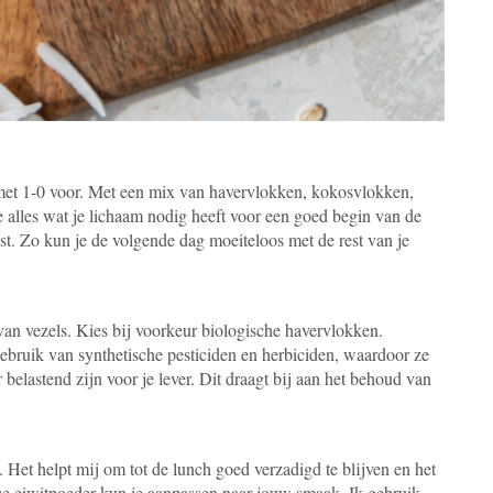
 met 1-0 voor. Met een mix van havervlokken, kokosvlokken,
e alles wat je lichaam nodig heeft voor een goed begin van de
ast. Zo kun je de volgende dag moeiteloos met de rest van je
van vezels. Kies bij voorkeur biologische havervlokken.
bruik van synthetische pesticiden en herbiciden, waardoor ze
belastend zijn voor je lever. Dit draagt bij aan het behoud van
s. Het helpt mij om tot de lunch goed verzadigd te blijven en het
De eiwitpoeder kun je aanpassen naar jouw smaak. Ik gebruik