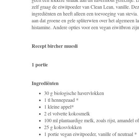
zelf graag de eiwitpoeder van Clean Lean, vanille. Deze
ingrediënten en heeft alleen een toevoeging van stevi
aan dat groene en gele spliterwten over het algemeen la
histamine. Andere opties voor een vegan eiwitbron zijn
Recept bircher muesli
1 portie
Ingrediënten
30 g biologische havervlokken
1 tl hennepzaad *
1 kleine appel*
2 el volvette kokosmelk
100 ml plantaardige melk, zoals rijst, amandel o
25 g kokosvlokken
1 portie vegan eiwitpoeder, vanille of neutraal *