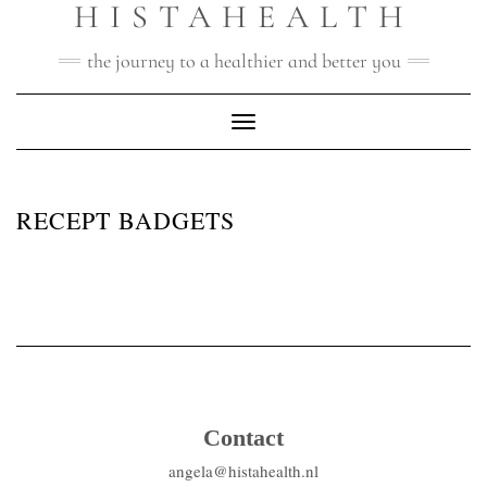
HISTAHEALTH
Doorgaan
naar
inhoud
the journey to a healthier and better you
Toggle navigatie
RECEPT BADGETS
Contact
angela@histahealth.nl